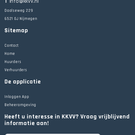
T
info@kkvv.nl
Daalseweg 229
6521 GJ Nijmegen
Sitemap
Contact
Home
Huurders
Verhuurders
De applicatie
Inloggen App
Beheeromgeving
Heeft u interesse in KKVV? Vraag vrijblijvend
informatie aan!